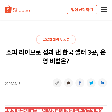
입점 신청하기
글로벌 셀링 A to Z
쇼피 라이브로 성과 낸 한국 셀러 3곳, 운
영 비법은?
링크복사
카카오톡
페이스북
트위터
링
2026.05.18
5분만 투자해 쇼피에서 성과를 낸 한국 셀러 3곳의 라이