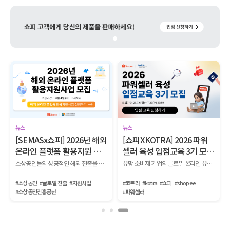
뉴스
마켓 소비자 인사이트
26년 해외
[쇼피XKOTRA] 2026 파워
2026년 7월 쇼피 K뷰티,
지원 사
셀러 육성 입점교육 3기 모
드, KPOP 인기 급상승 
집!
드
소상공인들의 성공적인 해외 진출을 위해 ▲광고 ▲기획전 ▲전문 컨설팅 ▲리뷰 체험단 ▲O2O 기획전 등 다양한 마케팅 지원 프로그램을 제공하는 사업 참여기업을 모집합니다.
유망 소비재 기업의 글로벌 온라인 유통망 입점부터 생존, 파워셀러로 성장하는 전 과정을 지원하는 『2026 KOTRA-쇼피 파워셀러 육성사업 1단계 입점교육 2기』를 모집합니다.
원사업
#코트라
#kotra
#쇼피
#shopee
#VT코스메틱
#달바
#아렌시아
#파워셀러