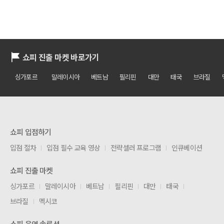
쇼피 진출 마켓 바로가기
싱가포르
말레이시아
베트남
필리핀
대만
태국
브라질
쇼피 입점하기
입점 절차
입점 필수 교육 영상
전략셀러 프로그램
인큐베이션
쇼피 진출 마켓
싱가포르
말레이시아
베트남
필리핀
대만
태국
브라질
멕시코
쇼피 운영 솔루션