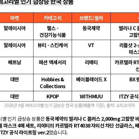
카테고리별 인기 급상승 한국 상품
마켓
카테고리
브랜드/셀러
말레이시아
헬스 -
동국제약
엘리나 C 
건강기능식품
고함
말레이시아
뷰티 - 스킨케어
VT
리들샷 2
마스
베트남
패션 액세서리
리메티
카르텔라 RT
대만
Hobbies &
베이블레이드 X
BX
Collections
대만
KPOP
WITHMUU
ITZY 공식
2026년 4월 카테고리별 인기 급상승 한국 상품(매출액 기준), 출처: 쇼피코리아
고리별 인기 급상승 상품은
동국제약의 엘리나 C 플러스 2,000mg 고함량 
젤 마스크 4매 세트, 리에티의 카르텔라 RT4038 자외선 차단 선글라스, 
ITZY 공식 라이트링 ver.2
였습니다.