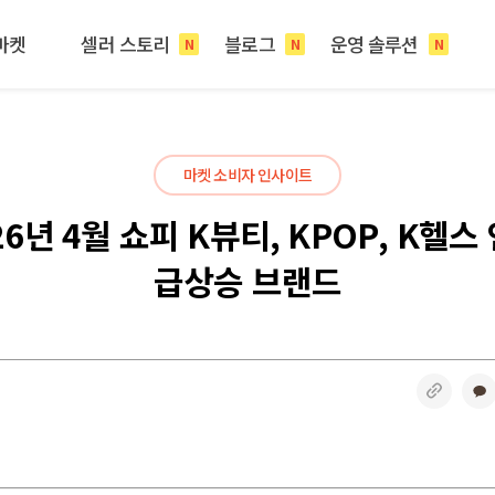
마켓
셀러 스토리
블로그
운영 솔루션
N
N
N
마켓 소비자 인사이트
26년 4월 쇼피 K뷰티, KPOP, K헬스
급상승 브랜드
링크