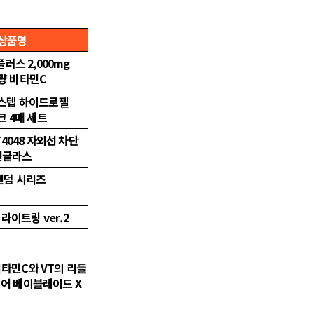
상품명
플러스 2,000mg
량 비타민C
-스텝 하이드로젤
크 4매 세트
4048 자외선 차단
선글라스
 랜덤 시리즈
 라이트링 ver.2
비타민C와 VT의 리들
베어 베이블레이드 X