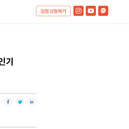
입점 신청하기
 인기
복사
카카오톡
페이스북
트위터
링크드인