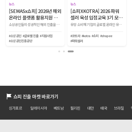
뉴스
뉴스
[SEMASx쇼피] 2026년 해외
[쇼피XKOTRA] 2026 파워
온라인 플랫폼 활용지원 사
셀러 육성 입점교육 3기 모
업 참여 기업 모집
집!
소상공인들의 성공적인 해외 진출을 위해 ▲광고 ▲기획전 ▲전문 컨설팅 ▲리뷰 체험단 ▲O2O 기획전 등 다양한 마케팅 지원 프로그램을 제공하는 사업 참여기업을 모집합니다.
유망 소비재 기업의 글로벌 온라인 유통망 입점부터 생존, 파워셀러로 성장하는 전 과정을 지원하는 『2026 KOTRA-쇼피 파워셀러 육성사업 1단계 입점교육 2기』를 모집합니다.
#소상공인
#글로벌 진출
#지원사업
#코트라
#kotra
#쇼피
#shopee
#소상공인진흥공단
#파워셀러
쇼피 진출 마켓 바로가기
싱가포르
말레이시아
베트남
필리핀
대만
태국
브라질