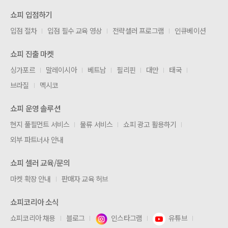
쇼피 입점하기
입점 절차
입점 필수 교육 영상
전략셀러 프로그램
인큐베이션
쇼피 진출 마켓
싱가포르
말레이시아
베트남
필리핀
대만
태국
브라질
멕시코
쇼피 운영 솔루션
현지 풀필먼트 서비스
물류 서비스
쇼피 광고 활용하기
외부 파트너사 안내
쇼피 셀러 교육/문의
마켓 확장 안내
판매자 교육 허브
쇼피코리아 소식
쇼피코리아 채용
블로그
인스타그램
유튜브