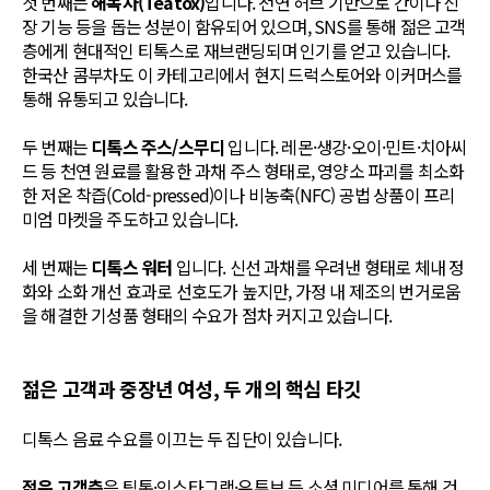
첫 번째는
해독차(Teatox)
입니다. 천연 허브 기반으로 간이나 신
장 기능 등을 돕는 성분이 함유되어 있으며, SNS를 통해 젊은 고객
층에게 현대적인 티톡스로 재브랜딩되며 인기를 얻고 있습니다.
한국산 콤부차도 이 카테고리에서 현지 드럭스토어와 이커머스를
통해 유통되고 있습니다.
두 번째는
디톡스 주스/스무디
입니다. 레몬·생강·오이·민트·치아씨
드 등 천연 원료를 활용한 과채 주스 형태로, 영양소 파괴를 최소화
한 저온 착즙(Cold-pressed)이나 비농축(NFC) 공법 상품이 프리
미엄 마켓을 주도하고 있습니다.
세 번째는
디톡스 워터
입니다. 신선 과채를 우려낸 형태로 체내 정
화와 소화 개선 효과로 선호도가 높지만, 가정 내 제조의 번거로움
을 해결한 기성품 형태의 수요가 점차 커지고 있습니다.
젊은 고객과 중장년 여성, 두 개의 핵심 타깃
디톡스 음료 수요를 이끄는 두 집단이 있습니다.
젊은 고객층
은 틱톡·인스타그램·유튜브 등 소셜 미디어를 통해 건