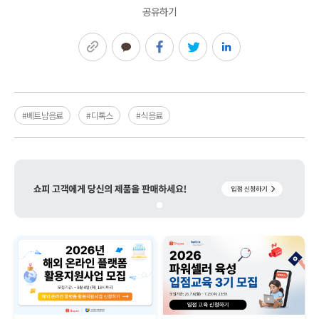
공유하기
링크복사
카카오톡
페이스북
트위터
링크드인
#베트남음료
#디톡스
#식음료