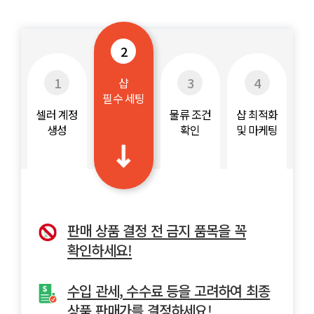
2
1
3
4
샵
필수 세팅
셀러 계정
물류 조건
샵 최적화
생성
확인
및 마케팅
사업자등록증만 있다면 쉽게 입점
판매 상품 결정 전 금지 품목을 꼭
쇼피에서 제공하는 다양한 물류
쇼피 광고 (Shopee ads)로 더 많은
가능합니다!
확인하세요!
솔루션을
고객들을
활용하세요!
유입하고 매출을 증대하세요!
상세 입점 절차 안내
수입 관세, 수수료 등을 고려하여
마켓별 배송비를 확인하세요!
최종
상품 판매가를 결정하세요!