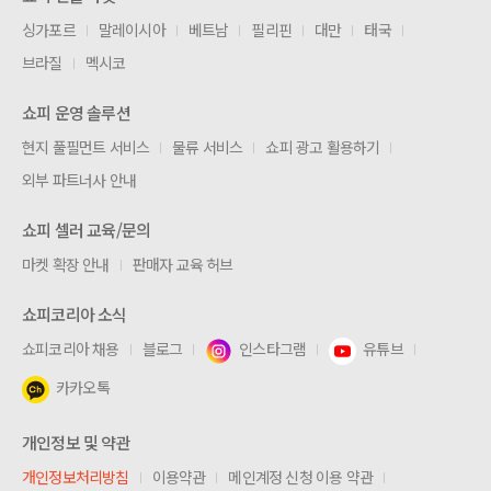
싱가포르
말레이시아
베트남
필리핀
대만
태국
브라질
멕시코
쇼피 운영 솔루션
현지 풀필먼트 서비스
물류 서비스
쇼피 광고 활용하기
외부 파트너사 안내
쇼피 셀러 교육/문의
마켓 확장 안내
판매자 교육 허브
쇼피코리아 소식
쇼피코리아 채용
블로그
인스타그램
유튜브
카카오톡
개인정보 및 약관
개인정보처리방침
이용약관
메인계정 신청 이용 약관