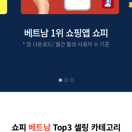
베트남 1위 쇼핑앱 쇼피
* 연평균 약 30%로 동남아에서
* 상대적으로 국내 셀러수가 적은
* 앱 다운로드/ 월간 활성 사용자 수 기준
인도네시아에 이어
블루 오션 시장
두번째로 빠른 성장률
(출처: 한국무역협회)
쇼피
베트남
Top3 셀링 카테고리