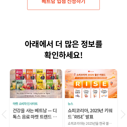
베트남 입점 신청하기
아래에서 더 많은 정보를
확인하세요!
마켓 소비자 인사이트
뉴스
마
해
건강을 사는 베트남 — 디
쇼피코리아, 2025년 키워
베
필
톡스 음료 마켓 트렌드 완
드 ‘RISE’ 발표
시
전 분석
S
쇼피코리아는 2025년을 한국 셀러의 글로벌 성장을 한 단계 끌어올린 해로 평가하며, 올해의 성과와 비전을 담은 키워드로 ‘