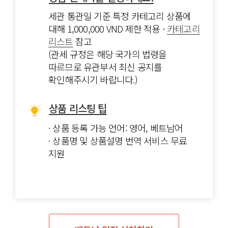
샵 생성 후 메인 계정을 반드시
활성화해주세요!
세관 통관일 기준 특정 카테고리 상품에
부스트 광고
키워드 광고
디스커버리 광고
대해 1,000,000 VND 제한 적용 -
카테고리
한국셀러센터 계정 업그레이드 및
원활한
(Boost ads)
(Keyword ads)
(Discovery ads)
리스트
참고
판매 대금 정산을 위해 꼭 필요한
(관세 규정은 해당 국가의 법령을
절차입니다.
따르므로
유관부서 최신 공지를
메인 계정 활성화 방법
상품 상세페이지 최적화를 통해
판매를
확인해주시기 바랍니다.)
극대화하세요!
베트남 샵 판매 활성화를 위해 반드시
상품 리스팅 팁
샵 바인딩을 진행해주세요!
· 상품 등록 가능 언어: 영어, 베트남어
메인 계정으로 서브 계정 플랫폼에
· 상품명 및 상품설명 번역 서비스 무료
로그인하여
샵을 바인딩하셔야 해당 국가
지원
샵에서 판매가 가능합니다.
샵 바인딩 방법