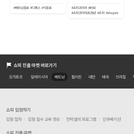
기
#베트남음료
#디톡스
#식음료
#쇼피코리아
#RISE
#
#쇼피코리아2025년
#쇼피
#shopee
#
쇼피 진출 마켓 바로가기
싱가포르
말레이시아
베트남
필리핀
대만
태국
브라질
쇼피 입점하기
입점 절차
입점 필수 교육 영상
전략셀러 프로그램
인큐베이션
쇼피 진출 마켓