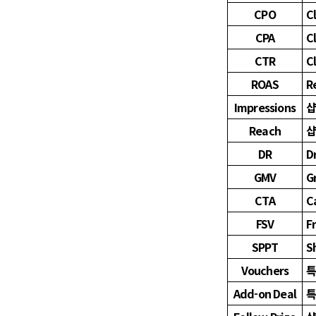
CPO
C
CPA
C
CTR
C
ROAS
R
Impressions
샵
Reach
샵
DR
D
GMV
G
CTA
C
FSV
F
SPPT
S
Vouchers
특
Add-on Deal
특