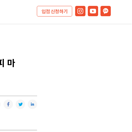
입점 신청하기
피 마
복사
카카오톡
페이스북
트위터
링크드인