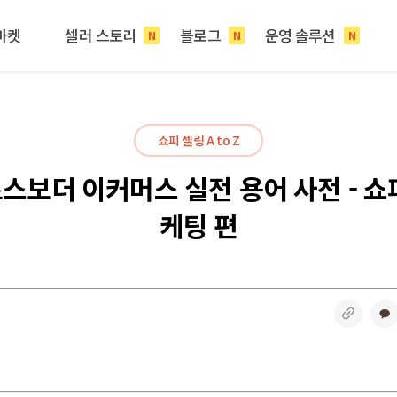
마켓
셀러 스토리
블로그
운영 솔루션
N
N
N
쇼피 셀링 A to Z
스보더 이커머스 실전 용어 사전 - 쇼
케팅 편
링크