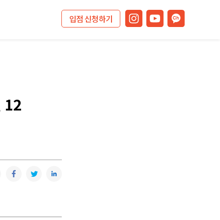
입점 신청하기
 12
복사
카카오톡
페이스북
트위터
링크드인