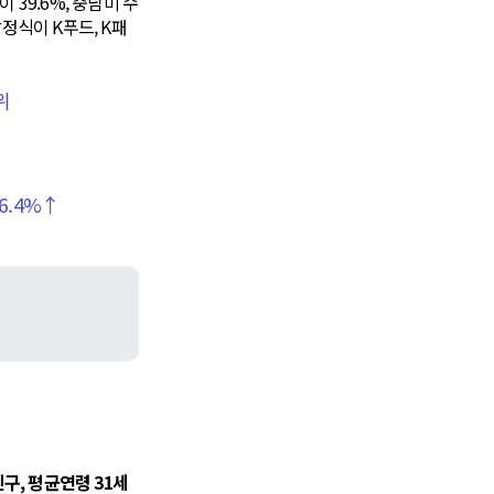
39.6%, 중남미 수
정식이 K푸드, K패
위
6.4%↑
인구, 평균연령 31세