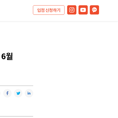
입점 신청하기
 6월
복사
카카오톡
페이스북
트위터
링크드인