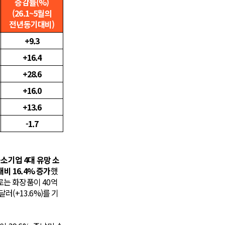
증감률(%)
(26.1~5월의
전년동기대비)
+9.3
+16.4
+28.6
+16.0
+13.6
-1.7
 중소기업 4대 유망 소
비 16.4% 증가
했
로는 화장품이 40억
 달러(+13.6%)를 기