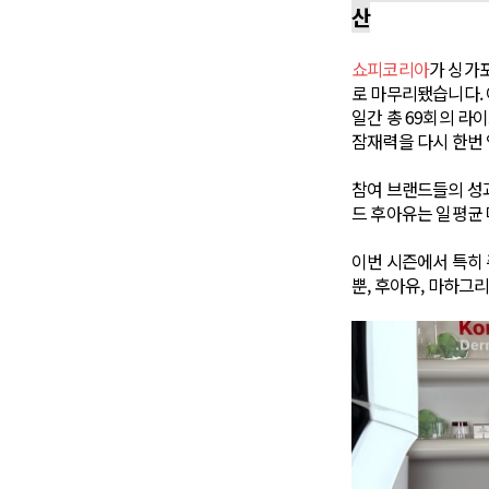
산
쇼피코리아
가 싱가
로 마무리됐습니다. 이번
일간 총 69회의 라
잠재력을 다시 한번
참여 브랜드들의 성과
드 후아유는 일평균 
이번 시즌에서 특히 
뿐, 후아유, 마하그