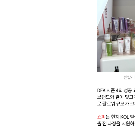
센탈리안
DFK 시즌 4의 성
브랜드와 결이 맞고 
로 팔로워 규모가 
쇼피
는 현지 KOL
출 전 과정을 지원하