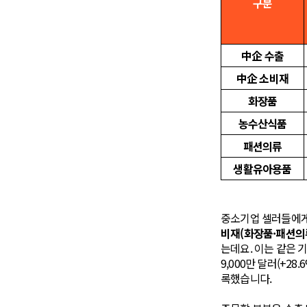
구분
中企 수출
中企 소비재
화장품
농수산식품
패션의류
생활유아용품
중소기업 셀러들에게
비재(화장품·패션의류
는데요. 이는 같은 
9,000만 달러(+28.
록했습니다.