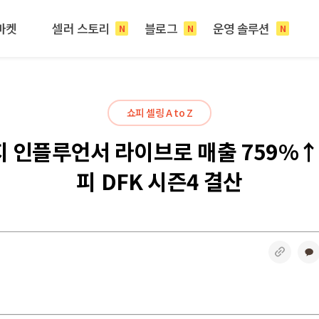
마켓
셀러 스토리
블로그
운영 솔루션
N
N
N
쇼피 셀링 A to Z
 인플루언서 라이브로 매출 759%↑
피 DFK 시즌4 결산
링크