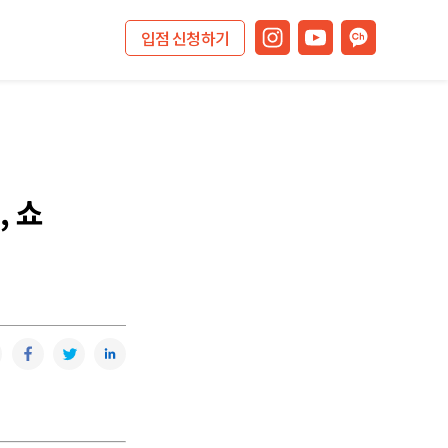
입점 신청하기
, 쇼
복사
카카오톡
페이스북
트위터
링크드인