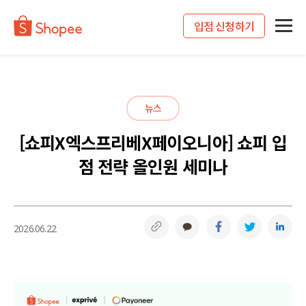
입점 신청하기
뉴스
[쇼피X엑스프리베X페이오니아] 쇼피 입
점 전략 올인원 세미나
링크복사
카카오톡
페이스북
트위터
링
2026.06.22