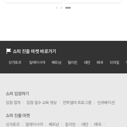
쇼피 진출 마켓 바로가기
싱가포르
말레이시아
베트남
필리핀
대만
태국
브라질
쇼피 입점하기
입점 절차
입점 필수 교육 영상
전략셀러 프로그램
인큐베이션
쇼피 진출 마켓
싱가포르
말레이시아
베트남
필리핀
대만
태국