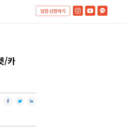
입점 신청하기
켓/카
복사
카카오톡
페이스북
트위터
링크드인