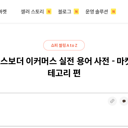
마켓
셀러 스토리
블로그
운영 솔루션
N
N
N
쇼피 셀링 A to Z
스보더 이커머스 실전 용어 사전 - 마
테고리 편
링크