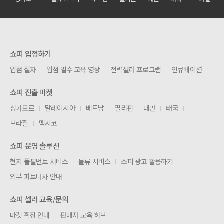
쇼피 입점하기
입점 절차
입점 필수 교육 영상
전략셀러 프로그램
인큐베이션
쇼피 진출 마켓
싱가포르
말레이시아
베트남
필리핀
대만
태국
브라질
멕시코
쇼피 운영 솔루션
현지 풀필먼트 서비스
물류 서비스
쇼피 광고 활용하기
외부 파트너사 안내
쇼피 셀러 교육/문의
마켓 확장 안내
판매자 교육 허브