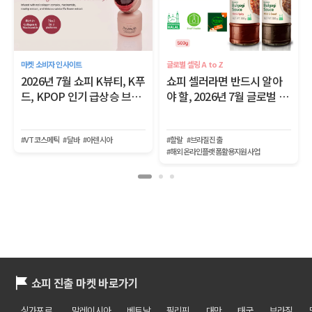
마켓 소비자 인사이트
글로벌 셀링 A to Z
2026년 7월 쇼피 K뷰티, K푸
쇼피 셀러라면 반드시 알아
드, KPOP 인기 급상승 브랜
야 할, 2026년 7월 글로벌 이
드
커머스 트렌드
#VT코스메틱
#달바
#아렌시아
#할랄
#브라질진출
#해외온라인플랫폼활용지원사업
쇼피 진출 마켓 바로가기
싱가포르
말레이시아
베트남
필리핀
대만
태국
브라질