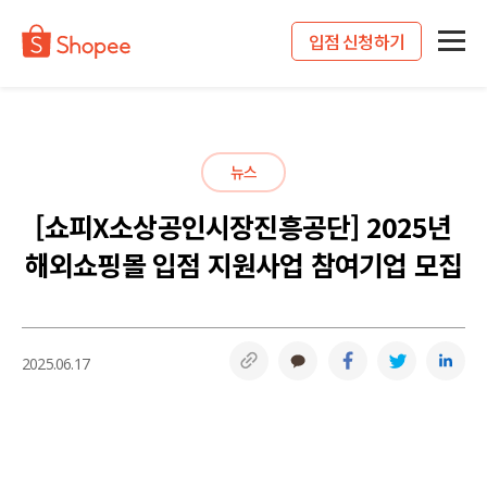
입점 신청하기
뉴스
[쇼피X소상공인시장진흥공단] 2025년
해외쇼핑몰 입점 지원사업 참여기업 모집
링크복사
카카오톡
페이스북
트위터
링
2025.06.17