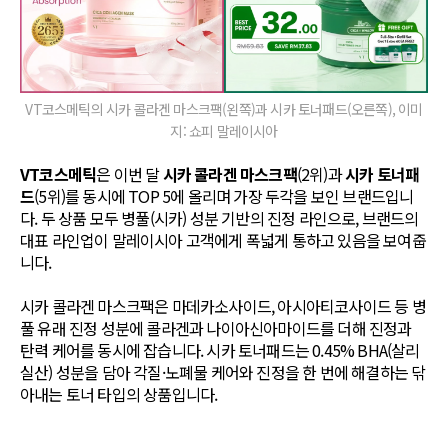
VT코스메틱의 시카 콜라겐 마스크팩(왼쪽)과 시카 토너패드(오른쪽), 이미
지: 쇼피 말레이시아
VT코스메틱
은 이번 달
시카 콜라겐 마스크팩
(2위)과
시카 토너패
드
(5위)를 동시에 TOP 5에 올리며 가장 두각을 보인 브랜드입니
다. 두 상품 모두 병풀(시카) 성분 기반의 진정 라인으로, 브랜드의
대표 라인업이 말레이시아 고객에게 폭넓게 통하고 있음을 보여줍
니다.
시카 콜라겐 마스크팩은 마데카소사이드, 아시아티코사이드 등 병
풀 유래 진정 성분에 콜라겐과 나이아신아마이드를 더해 진정과
탄력 케어를 동시에 잡습니다. 시카 토너패드는 0.45% BHA(살리
실산) 성분을 담아 각질·노폐물 케어와 진정을 한 번에 해결하는 닦
아내는 토너 타입의 상품입니다.