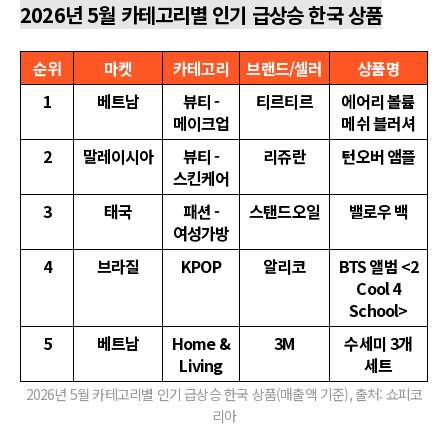
2026년 5월 카테고리별 인기 급상승 한국 상품
순위
마켓
카테고리
브랜드/셀러
상품명
1
베트남
뷰티 -
티르티르
에어리 볼륨
메이크업
메쉬 블러셔
2
말레이시아
뷰티 -
리쥬란
턴오버 앰플
스킨케어
3
태국
패션 -
스탠드오일
밸로우 백
여성가방
4
브라질
KPOP
알리코
BTS 앨범 <2
Cool 4
School>
5
베트남
Home &
3M
수세미 3개
Living
세트
2026년 5월 카테고리별 인기 급상승 한국 상품(매출액 기준), 출처: 쇼피코
리아