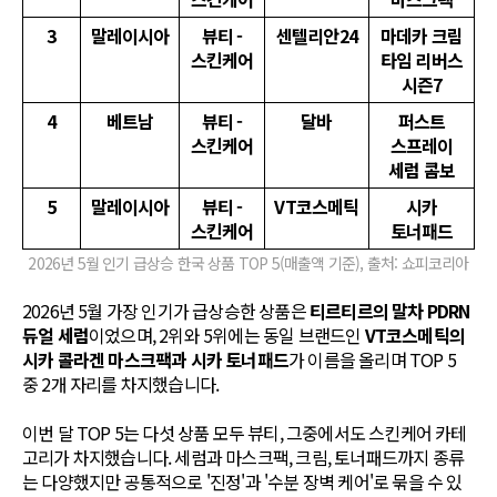
3
말레이시아
뷰티 -
센텔리안24
마데카 크림
스킨케어
타임 리버스
시즌7
4
베트남
뷰티 -
달바
퍼스트
스킨케어
스프레이
세럼 콤보
5
말레이시아
뷰티 -
VT코스메틱
시카
스킨케어
토너패드
2026년 5월 인기 급상승 한국 상품 TOP 5(매출액 기준), 출처: 쇼피코리아
2026년 5월 가장 인기가 급상승한 상품은
티르티르의 말차 PDRN
듀얼 세럼
이었으며, 2위와 5위에는 동일 브랜드인
VT코스메틱의
시카 콜라겐 마스크팩과 시카 토너패드
가 이름을 올리며 TOP 5
중 2개 자리를 차지했습니다.
이번 달 TOP 5는 다섯 상품 모두 뷰티, 그중에서도 스킨케어 카테
고리가 차지했습니다. 세럼과 마스크팩, 크림, 토너패드까지 종류
는 다양했지만 공통적으로 '진정'과 '수분 장벽 케어'로 묶을 수 있