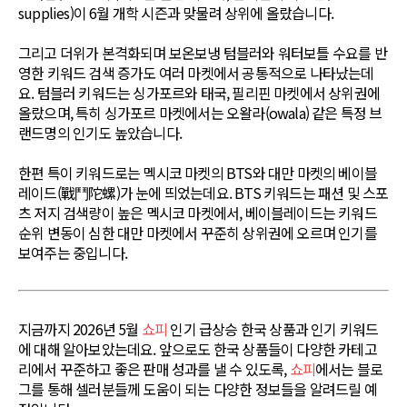
supplies)이 6월 개학 시즌과 맞물려 상위에 올랐습니다.
그리고 더위가 본격화되며 보온보냉 텀블러와 워터보틀 수요를 반
영한 키워드 검색 증가도 여러 마켓에서 공통적으로 나타났는데
요. 텀블러 키워드는 싱가포르와 태국, 필리핀 마켓에서 상위권에
올랐으며, 특히 싱가포르 마켓에서는 오왈라(owala) 같은 특정 브
랜드명의 인기도 높았습니다.
한편 특이 키워드로는 멕시코 마켓의 BTS와 대만 마켓의 베이블
레이드(戰鬥陀螺)가 눈에 띄었는데요. BTS 키워드는 패션 및 스포
츠 저지 검색량이 높은 멕시코 마켓에서, 베이블레이드는 키워드
순위 변동이 심한 대만 마켓에서 꾸준히 상위권에 오르며 인기를
보여주는 중입니다.
지금까지 2026년 5월
쇼피
인기 급상승 한국 상품과 인기 키워드
에 대해 알아보았는데요. 앞으로도 한국 상품들이 다양한 카테고
리에서 꾸준하고 좋은 판매 성과를 낼 수 있도록,
쇼피
에서는 블로
그를 통해 셀러분들께 도움이 되는 다양한 정보들을 알려드릴 예