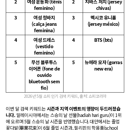
2
여성 운동화 (tênis
2
치바스 저지 (jersey
feminino)
chivas)
3
여성 청바지
3
멕시코 유니폼
(calça jeans
(jersey méxico)
feminina)
4
여성 드레스
4
BTS (bts)
(vestido
feminino)
5
무선 블루투스
5
뉴에라 모자 (gorras
이어폰 (fone de
new era)
ouvido
bluetooth sem
fio)
2026년 5월 쇼피 인기 검색 키워드, 출처: 쇼피코리아
이번 달 검색 키워드는
시즌과 지역 이벤트의 영향이 두드러졌습
니다.
말레이시아에서는 스승의 날 선물(hadiah hari guru)이 1위
에 오르며 5월 스승의 날 시즌을 반영했습니다. 대만에서는 졸업
꽃다발(畢業花束)이 6월 졸업 시즌과, 필리핀의 학용품(school