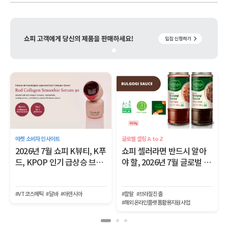
마켓 소비자 인사이트
글로벌 셀링 A to Z
2026년 7월 쇼피 K뷰티, K푸
쇼피 셀러라면 반드시 알아
드, KPOP 인기 급상승 브랜
야 할, 2026년 7월 글로벌 이
드
커머스 트렌드
#VT코스메틱
#달바
#아렌시아
#할랄
#브라질진출
#해외온라인플랫폼활용지원사업