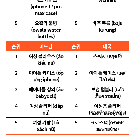
(iphone 17 pro
max case)
5
오왈라 물병
5
바주 쿠룽 (baju
(owala water
kurung)
bottles)
순위
베트남
순위
태국
1
여성 블라우스 (áo
1
스쿼시 (สกุชชี่)
kiểu nữ)
2
아이폰 케이스 (ốp
2
아이폰 케이스 (เคส
lưng iphone)
ไอโฟน)
3
베이비돌 상의 (áo
3
보냉 텀블러 (แก้ว
babydoll)
เก็บความเย็น)
4
여성 슬리퍼 (dép
4
여성용 슬리퍼
nữ)
(รองเท้าแตะผู้หญิง)
5
여성 가방 (túi
5
크로스백 (กระเป๋า
xách nữ)
สะพายข้าง)