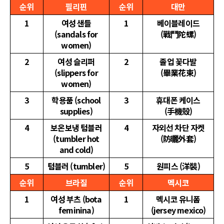
순위
필리핀
순위
대만
1
여성 샌들
1
베이블레이드
(sandals for
(戰鬥陀螺)
women)
2
여성 슬리퍼
2
졸업 꽃다발
(slippers for
(畢業花束)
women)
3
학용품 (school
3
휴대폰 케이스
supplies)
(手機殼)
4
보온보냉 텀블러
4
자외선 차단 자켓
(tumbler hot
(防曬外套)
and cold)
5
텀블러 (tumbler)
5
원피스 (洋裝)
순위
브라질
순위
멕시코
1
여성 부츠 (bota
1
멕시코 유니폼
feminina)
(jersey mexico)