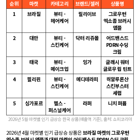
순위
마켓
카테고리
브랜드/셀러
상품명
1
브라질
뷰티 -
릴리이브
그로우턴
헤어케어
엑소좀 브러시
앰플
2
대만
뷰티 -
닥터 리쥬몰
어드밴스드
스킨케어
PDRN 수딩
크림
3
태국
뷰티 -
잉가
글래시 워터
메이크업
글로우 립 틴트
4
필리핀
뷰티 -
메디테라피
히알루론산
스킨케어
스킨부스터
세럼
5
싱가포르
헬스 -
라퍼
니치 퍼퓸
퍼스널케어
2026년 5월 마켓별 인기 급상승 한국 상품(매출액 기준), 출처: 쇼피코리아
2026년 4월 마켓별 인기 급상승 상품은
브라질 마켓의 그로우턴
엑소좀 브러시 앰플과 대만 마켓의 어드밴스드 PDRN 수딩 크림,