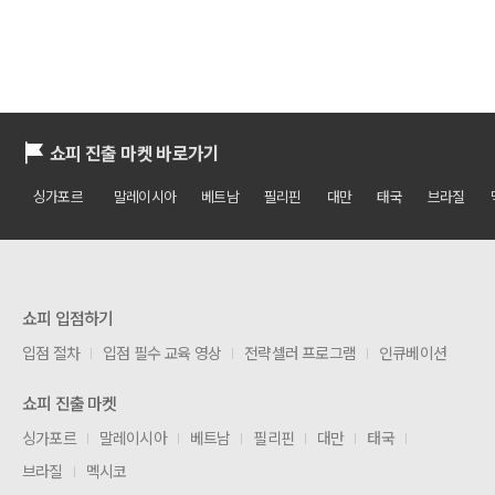
쇼피 진출 마켓 바로가기
싱가포르
말레이시아
베트남
필리핀
대만
태국
브라질
쇼피 입점하기
입점 절차
입점 필수 교육 영상
전략셀러 프로그램
인큐베이션
쇼피 진출 마켓
싱가포르
말레이시아
베트남
필리핀
대만
태국
브라질
멕시코