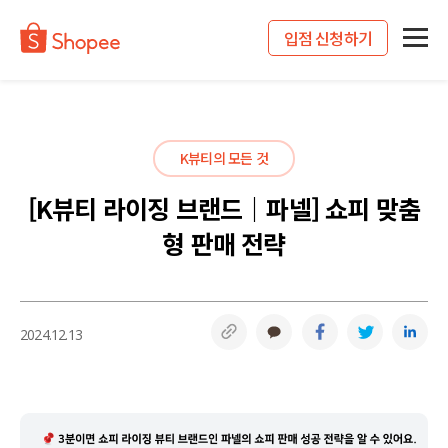
입점 신청하기
K뷰티의 모든 것
[K뷰티 라이징 브랜드｜파넬] 쇼피 맞춤
형 판매 전략
링크복사
카카오톡
페이스북
트위터
링
2024.12.13