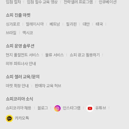
입점 절차
입점 필수 교육 영상
전략셀러 프로그램
인큐베이션
쇼피 진출 마켓
싱가포르
말레이시아
베트남
필리핀
대만
태국
브라질
멕시코
쇼피 운영 솔루션
현지 풀필먼트 서비스
물류 서비스
쇼피 광고 활용하기
외부 파트너사 안내
쇼피 셀러 교육/문의
마켓 확장 안내
판매자 교육 허브
쇼피코리아 소식
쇼피코리아 채용
블로그
인스타그램
유튜브
카카오톡