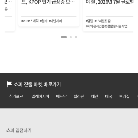
드, KPOP 인기 급상승 브랜
야 할, 2026년 7월 글로벌 이
드
커머스 트렌드
#VT코스메틱
#달바
#아렌시아
#할랄
#브라질진출
#해외온라인플랫폼활용지원사업
쇼피 진출 마켓 바로가기
싱가포르
말레이시아
베트남
필리핀
대만
태국
브라질
쇼피 입점하기