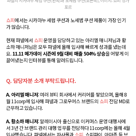
파넬의 시카마누 세럼 쿠션(왼쪽)과 노세범 쿠션(오른쪽), 이미지: 쇼피 싱가
포르
쇼피
에서는 시카마누 세럼 쿠션과 노세범 쿠션 제품이 가장 인기
가 많습니다.
현재 파넬에서
쇼피
운영을 담당하고 있는 아리엘 매니저님과 황
소하 매니저님은 모두 파넬에 올해 입사해 빠르게 성과를 냈는데
요.
11.11 메가데이 시즌에 9월 대비 매출 504% 상승
을 어떻게 이
끌어냈는지 인터뷰를 통해 알려드립니다.
Q. 담당자분 소개 부탁드립니다.
A. 아리엘 매니저
: 여러 뷰티 회사에서 커리어를 쌓았으며, 올해 8
월 11corp에 입사해 파넬과 그로우어스 브랜드의
쇼피
전담 MD로
근무하고 있습니다.
A. 황소하 매니저
: 말레이시아 출신으로 이커머스 운영 대행사에
서 3년 간 브랜드 관리 대행 업무를 전담하다 11corp에는 올해 4월
입사했습니다. 파넬에서는 자사몰과
쇼피
, 쇼피파이, 아마존 등 브