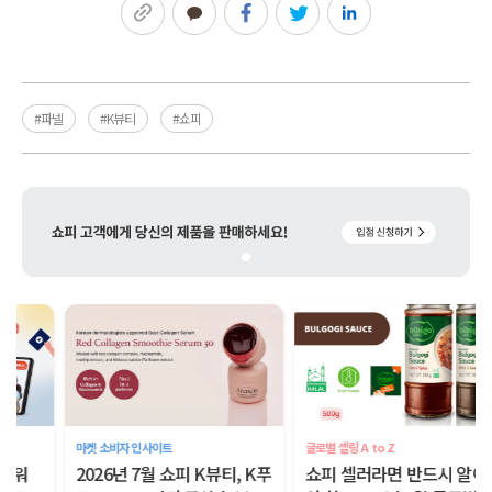
링크복사
카카오톡
페이스북
트위터
링크드인
#파넬
#K뷰티
#쇼피
마켓 소비자 인사이트
글로벌 셀링 A to Z
2026년 7월 쇼피 K뷰티, K푸
쇼피 셀러라면 반드시 알아