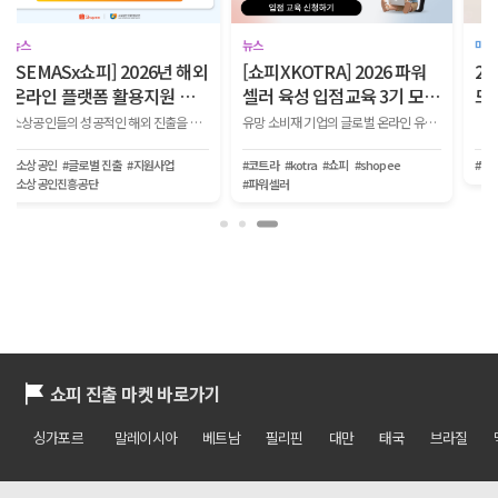
마켓 소비자 인사이트
글로벌 셀링 A to Z
2026년 7월 쇼피 K뷰티, K푸
쇼피 셀러라면 반드시 알아
드, KPOP 인기 급상승 브랜
야 할, 2026년 7월 글로벌 이
드
커머스 트렌드
#VT코스메틱
#달바
#아렌시아
#할랄
#브라질진출
#해외온라인플랫폼활용지원사업
쇼피 진출 마켓 바로가기
싱가포르
말레이시아
베트남
필리핀
대만
태국
브라질