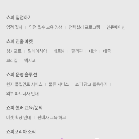
쇼피 입점하기
입점 절차
입점 필수 교육 영상
전략셀러 프로그램
인큐베이션
쇼피 진출 마켓
싱가포르
말레이시아
베트남
필리핀
대만
태국
브라질
멕시코
쇼피 운영 솔루션
현지 풀필먼트 서비스
물류 서비스
쇼피 광고 활용하기
외부 파트너사 안내
쇼피 셀러 교육/문의
마켓 확장 안내
판매자 교육 허브
쇼피코리아 소식