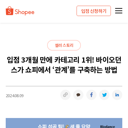
입점 신청하기
셀러 스토리
입점 3개월 만에 카테고리 1위! 바이오던
스가 쇼피에서 ‘관계’를 구축하는 방법
링크복사
카카오톡
페이스북
트위터
링
2024.08.09