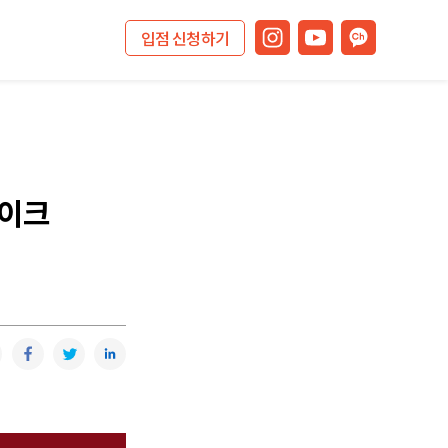
입점 신청하기
메이크
복사
카카오톡
페이스북
트위터
링크드인