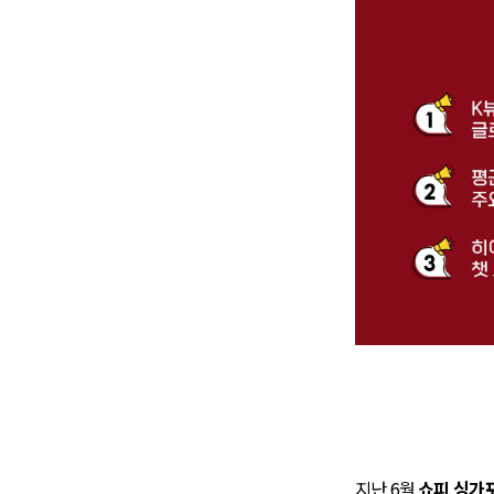
지난 6월
쇼피 싱가