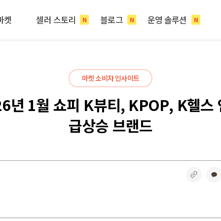
마켓
셀러 스토리
블로그
운영 솔루션
N
N
N
마켓 소비자 인사이트
26년 1월 쇼피 K뷰티, KPOP, K헬스
급상승 브랜드
링크