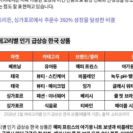
 점도 잘 표현하고 있습니다.
 토리든, 싱가포르에서 주문수 392% 성장을 달성한 비결
카테고리별 인기 급상승 한국 상품
마켓
카테고리
브랜드/셀러
베트남
유아동
해피 프린스
아기용
태국
뷰티 - 스킨케어
비플레인
녹두 pH-
태국
뷰티 - 메이크업
잉가
글래시 워터
싱가포르
패션 - 이너웨어
베리시
쿨 핏 브라
싱가포르
식음료
티바인
메이플 시
2026년 1월 카테고리별 인기 급상승 한국 상품(매출액 기준), 출처: 쇼피코리아
고리별 인기 급상승 한국 상품은
해피 프린스의 아기용 니트 보넷과 비플레인