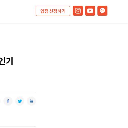
입점 신청하기
 인기
복사
카카오톡
페이스북
트위터
링크드인