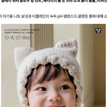
 글래시 워터 글로우 립 틴트, 베리시의 쿨 핏 브라 오프 숄더 볼륨, 티바인
 아기용 니트 보넷과 비플레인의 녹두 pH-밸런스드 클렌징 폼에 대해 