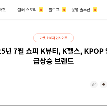
마켓
셀러 스토리
블로그
운영 솔루션
N
N
N
마켓 소비자 인사이트
25년 7월 쇼피 K뷰티, K헬스, KPOP
급상승 브랜드
링크