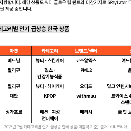
자랑합니다. 해당 상품도 워터 글로우 립 틴트와 마찬가지로 SPayLater
택을 제공 중입니다.
카테고리별 인기 급상승 한국 상품
마켓
카테고리
브랜드/셀러
베트남
뷰티 - 스킨케어
코스알엑스
여드름
필리핀
헬스 -
PM12
건강기능식품
필리핀
뷰티 - 헤어케어
오디드
밀크 인텐시브
대만
KPOP
withmuu
트와이스 4집
스탠
싱가포르
패션 - 여성
베리시
쿨 핏 
언더웨어
2025년 7월 카테고리별 인기 급상승 한국 상품(매출액 기준), 출처: 쇼피코리아