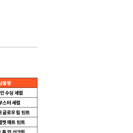
상품명
인 수딩 세럼
부스터 세럼
 글로우 립 틴트
벨벳 매트 틴트
 톤 업 선크림