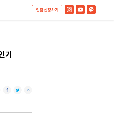
입점 신청하기
 인기
복사
카카오톡
페이스북
트위터
링크드인