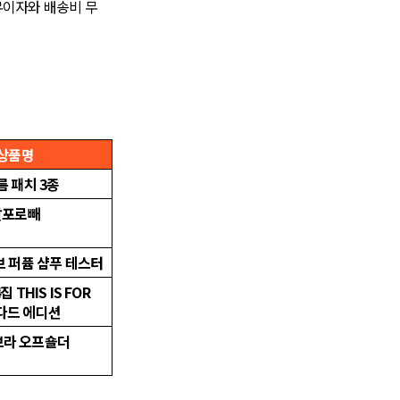
 무이자와 배송비 무
상품명
 패치 3종
발포로빼
 퍼퓸 샴푸 테스터
 THIS IS FOR
다드 에디션
브라 오프숄더