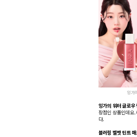
잉가의
잉가의 워터 글로우 
장점인 상품인데요. 
다.
블러링 벨벳 틴트 매