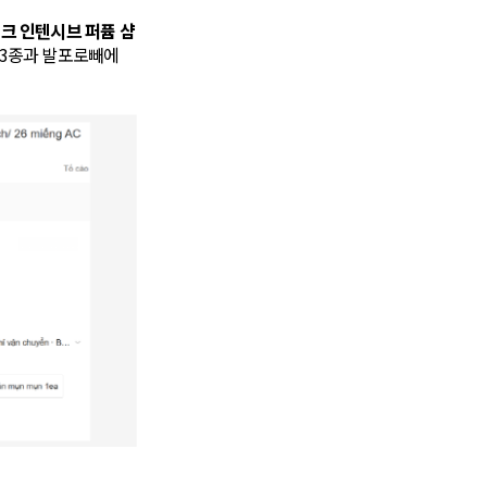
밀크 인텐시브 퍼퓸 샴
 3종과 발포로빼에