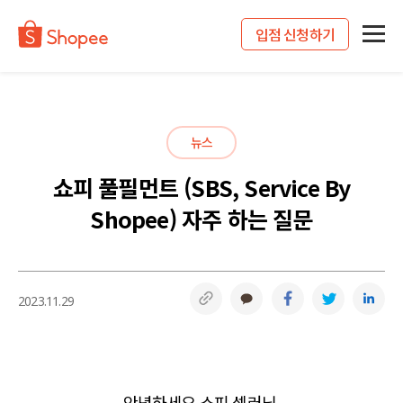
입점 신청하기
뉴스
쇼피 풀필먼트 (SBS, Service By
Shopee) 자주 하는 질문
링크복사
카카오톡
페이스북
트위터
링
2023.11.29
안녕하세요 쇼피 셀러님.