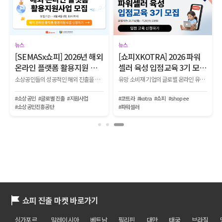
뉴스
뉴스
[SEMASx쇼피] 2026년 해외
[쇼피XKOTRA] 2026 파워
온라인 플랫폼 활용지원 사
셀러 육성 입점교육 3기 모
업 참여 기업 모집
집!
소상공인들의 성공적인 해외 진출을 위해 ▲광고 ▲기획전 ▲전문 컨설팅 ▲리뷰 체험단 ▲O2O 기획전 등 다양한 마케팅 지원 프로그램을 제공하는 사업 참여기업을 모집합니다.
유망 소비재 기업의 글로벌 온라인 유통망 입점부터 생존, 파워셀러로 성장하는 전 과정을 지원하는 『2026 KOTRA-쇼피 파워셀러 육성사업 1단계 입점교육 2기』를 모집합니다.
#소상공인
#글로벌 진출
#지원사업
#코트라
#kotra
#쇼피
#shopee
#소상공인진흥공단
#파워셀러
쇼피 진출 마켓 바로가기
싱가포르
말레이시아
베트남
필리핀
대만
태국
브라질