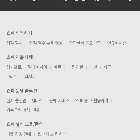
쇼피 입점하기
입점 절차
입점 필수 교육 영상
전략셀러 프로그램
인큐베이션
쇼피 진출 마켓
싱가포르
말레이시아
베트남
필리핀
대만
태국
브라질
멕시코
쇼피 운영 솔루션
현지 풀필먼트 서비스
물류 서비스
쇼피 광고 활용하기
외부 파트너사 안내
쇼피 셀러 교육/문의
마켓 확장 안내
판매자 교육 허브