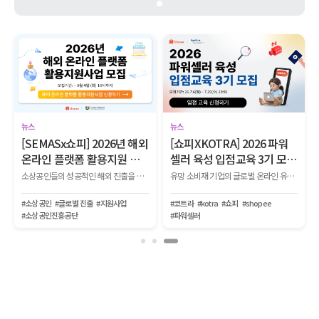
마켓 소비자 인사이트
글로벌 셀링 A to Z
파워
2026년 7월 쇼피 K뷰티, K푸
쇼피 셀러라면 반드시 알아
모
드, KPOP 인기 급상승 브랜
야 할, 2026년 7월 글로벌 이
드
커머스 트렌드
유망 소비재 기업의 글로벌 온라인 유통망 입점부터 생존, 파워셀러로 성장하는 전 과정을 지원하는 『2026 KOTRA-쇼피 파워셀러 육성사업 1단계 입점교육 2기』를 모집합니다.
#VT코스메틱
#달바
#아렌시아
#할랄
#브라질진출
#해외온라인플랫폼활용지원사업