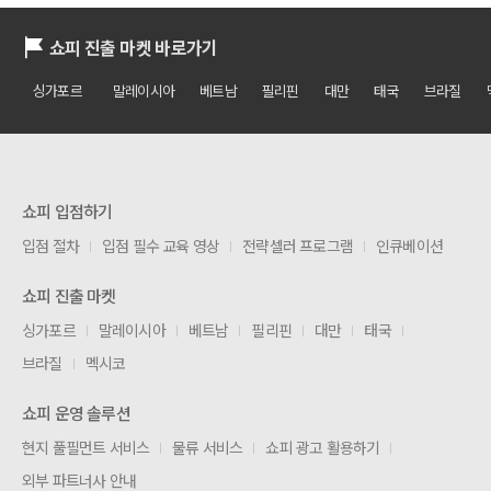
쇼피 진출 마켓 바로가기
싱가포르
말레이시아
베트남
필리핀
대만
태국
브라질
쇼피 입점하기
입점 절차
입점 필수 교육 영상
전략셀러 프로그램
인큐베이션
쇼피 진출 마켓
싱가포르
말레이시아
베트남
필리핀
대만
태국
브라질
멕시코
쇼피 운영 솔루션
현지 풀필먼트 서비스
물류 서비스
쇼피 광고 활용하기
외부 파트너사 안내