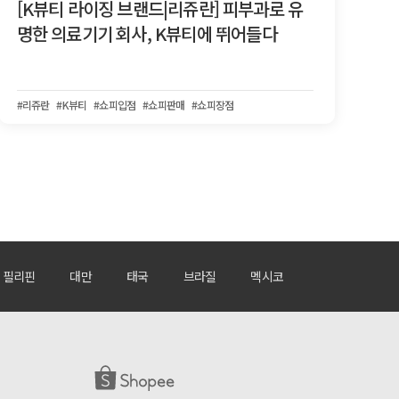
[K뷰티 라이징 브랜드|리쥬란] 피부과로 유
명한 의료기기 회사, K뷰티에 뛰어들다
#리쥬란
#K뷰티
#쇼피입점
#쇼피판매
#쇼피장점
필리핀
대만
태국
브라질
멕시코