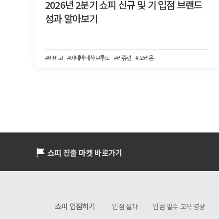
2026년 2분기 쇼피 신규 및 기 입점 브랜드
성과 알아보기
#비비고
#아떼바네사브루노
#리쥬란
#오리온
쇼피 진출 마켓 바로가기
쇼피 입점하기
입점 절차
입점 필수 교육 영상