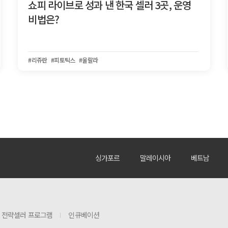
쇼피 라이브로 성과 낸 한국 셀러 3곳, 운영
비법은?
#리쥬란
#피토틱스
#울랄라
싱가포르
말레이시아
베트남
전략셀러 프로그램
인큐베이션