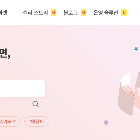
마켓
셀러 스토리
블로그
운영 솔루션
N
N
N
면,
#싱가포르
#중남미