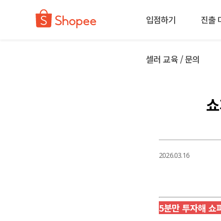
입점하기
진출 
셀러 교육 / 문의
쇼
2026.03.16
5분만 투자해 쇼피