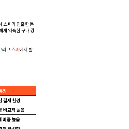
히 쇼피가 진출한 동
에게 익숙한 구매 경
 그리고
쇼피
에서 활
특징
심 결제 환경
률
비교적 높음
 비중 높음
결제 활성화