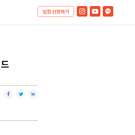
입점 신청하기
이드
복사
카카오톡
페이스북
트위터
링크드인