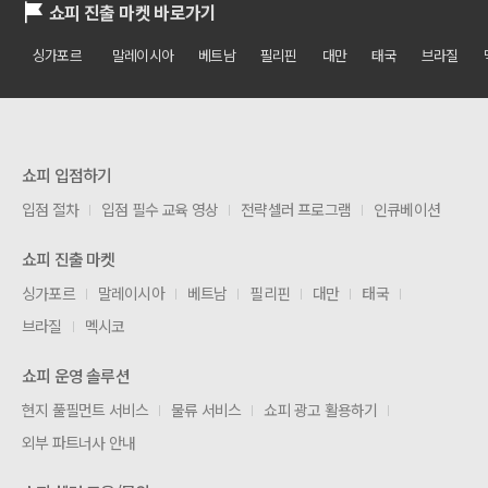
쇼피 진출 마켓 바로가기
싱가포르
말레이시아
베트남
필리핀
대만
태국
브라질
쇼피 입점하기
입점 절차
입점 필수 교육 영상
전략셀러 프로그램
인큐베이션
쇼피 진출 마켓
싱가포르
말레이시아
베트남
필리핀
대만
태국
브라질
멕시코
쇼피 운영 솔루션
현지 풀필먼트 서비스
물류 서비스
쇼피 광고 활용하기
외부 파트너사 안내