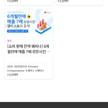
# 입점혜택
# 입점혜택
뉴스
[쇼피 판매 전략 웨비나] 6개
월만에 매출 7배 성장시킨 셀
러 스토리
#쇼피
#쇼피코리아
# shopee
# shopeekorea
# 세미나
# 웨비나
# 입점혜택