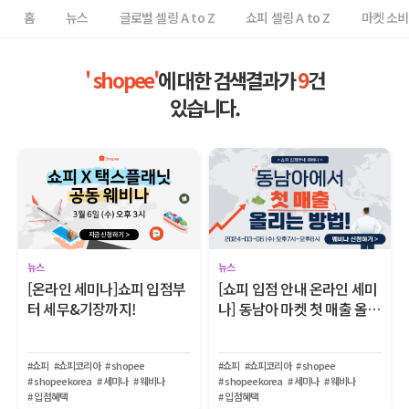
홈
뉴스
글로벌 셀링 A to Z
쇼피 셀링 A to Z
마켓 소
' shopee'
에 대한 검색결과가
9
건
있습니다.
뉴스
뉴스
[온라인 세미나]쇼피 입점부
[쇼피 입점 안내 온라인 세미
터 세무&기장까지!
나] 동남아 마켓 첫 매출 올리
는 방법!
#쇼피
#쇼피코리아
# shopee
#쇼피
#쇼피코리아
# shopee
# shopeekorea
# 세미나
# 웨비나
# shopeekorea
# 세미나
# 웨비나
# 입점혜택
# 입점혜택