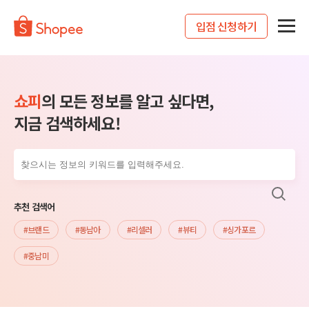
입점 신청하기
쇼피
의 모든 정보를 알고 싶다면,
지금 검색하세요!
추천 검색어
#브랜드
#동남아
#리셀러
#뷰티
#싱가포르
#중남미