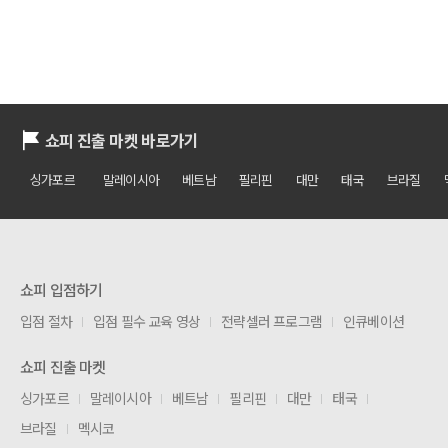
쇼피 진출 마켓 바로가기
싱가포르
말레이시아
베트남
필리핀
대만
태국
브라질
쇼피 입점하기
입점 절차
입점 필수 교육 영상
전략셀러 프로그램
인큐베이션
쇼피 진출 마켓
싱가포르
말레이시아
베트남
필리핀
대만
태국
브라질
멕시코