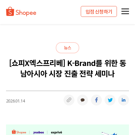
입점 신청하기
뉴스
[쇼피X엑스프리베] K-Brand를 위한 동
남아시아 시장 진출 전략 세미나
링크복사
카카오톡
페이스북
트위터
링
2026.01.14