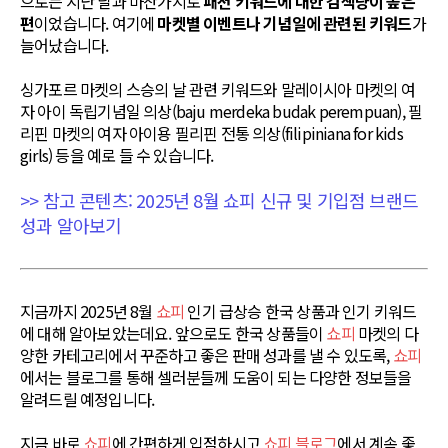
으로는 지난 달과 마찬가지로
패션 키워드에 대한 검색량이 높은
편
이었습니다. 여기에
마켓별 이벤트나 기념일에 관련된 키워드
가
늘어났습니다.
싱가포르 마켓의 스승의 날 관련 키워드와 말레이시아 마켓의 여
자 아이 독립기념일 의상(baju merdeka budak perempuan), 필
리핀 마켓의 여자 아이용 필리핀 전통 의상(filipiniana for kids
girls) 등을 예로 들 수 있습니다.
>> 참고 콘텐츠: 2025년 8월 쇼피 신규 및 기입점 브랜드
성과 알아보기
지금까지 2025년 8월
쇼피
인기 급상승 한국 상품과 인기 키워드
에 대해 알아보았는데요. 앞으로도 한국 상품들이
쇼피
마켓의 다
양한 카테고리에서 꾸준하고 좋은 판매 성과를 낼 수 있도록,
쇼피
에서는 블로그를 통해 셀러분들께 도움이 되는 다양한 정보들을
알려드릴 예정입니다.
지금 바로
쇼피
에 간편하게 입점하시고
쇼피 블로그
에서 계속 좋