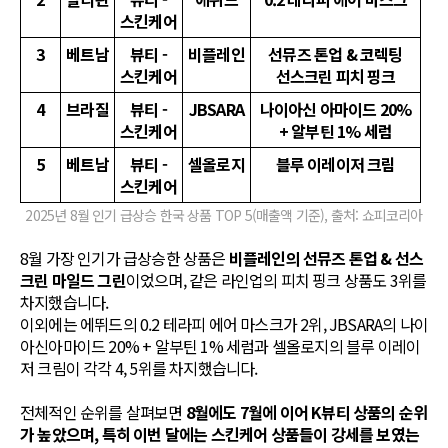
스킨케어
3
베트남
뷰티 -
비플레인
선뮤즈 톤업 & 코렉팅
스킨케어
선스크린 피치 핑크
4
브라질
뷰티 -
JBSARA
나이아신 아마이드 20%
스킨케어
+ 알부틴 1% 세럼
5
베트남
뷰티 -
셀올로지
블루 이레이저 크림
스킨케어
2025년 8월 인기 급상승 한국 상품 TOP 5(매출액 기준), 출처: 쇼피코리아
8월 가장 인기가 급상승한 상품은
비플레인의 선뮤즈 톤업 & 선스
크린 마일드 그린
이었으며, 같은 라인업의 피치 핑크 상품도 3위를
차지했습니다.
이외에는 에뛰드의 0.2 테라피 에어 마스크가 2위, JBSARA의 나이
아신아마이드 20% + 알부틴 1% 세럼과 셀올로지의 블루 이레이
저 크림이 각각 4, 5위를 차지했습니다.
전체적인 순위를 살펴보면
8월에도 7월에 이어 K뷰티 상품의 순위
가 높았으며, 특히 이번 달에는 스킨케어 상품들이 강세를 보였는