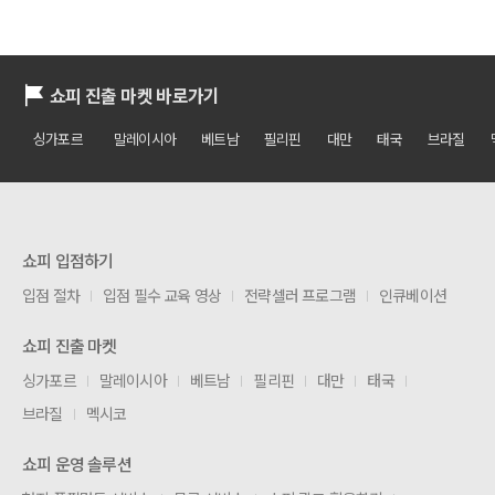
쇼피 진출 마켓 바로가기
싱가포르
말레이시아
베트남
필리핀
대만
태국
브라질
쇼피 입점하기
입점 절차
입점 필수 교육 영상
전략셀러 프로그램
인큐베이션
쇼피 진출 마켓
싱가포르
말레이시아
베트남
필리핀
대만
태국
브라질
멕시코
쇼피 운영 솔루션