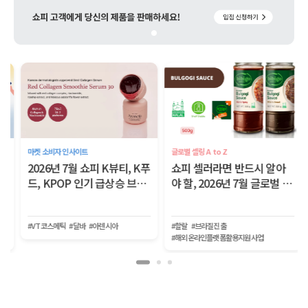
마켓 소비자 인사이트
글로벌 셀링 A to Z
2026년 7월 쇼피 K뷰티, K푸
쇼피 셀러라면 반드시 알아
드, KPOP 인기 급상승 브랜
야 할, 2026년 7월 글로벌 이
드
커머스 트렌드
#VT코스메틱
#달바
#아렌시아
#할랄
#브라질진출
#해외온라인플랫폼활용지원사업