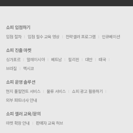
쇼피 입점하기
입점 절차
입점 필수 교육 영상
전략셀러 프로그램
인큐베이션
쇼피 진출 마켓
싱가포르
말레이시아
베트남
필리핀
대만
태국
브라질
멕시코
쇼피 운영 솔루션
현지 풀필먼트 서비스
물류 서비스
쇼피 광고 활용하기
외부 파트너사 안내
쇼피 셀러 교육/문의
마켓 확장 안내
판매자 교육 허브