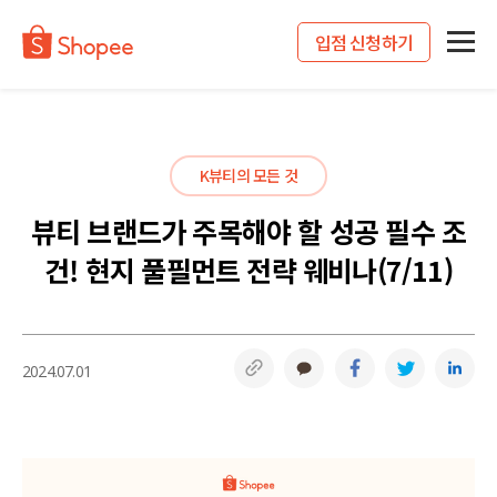
입점 신청하기
K뷰티의 모든 것
뷰티 브랜드가 주목해야 할 성공 필수 조
건! 현지 풀필먼트 전략 웨비나(7/11)
링크복사
카카오톡
페이스북
트위터
링
2024.07.01