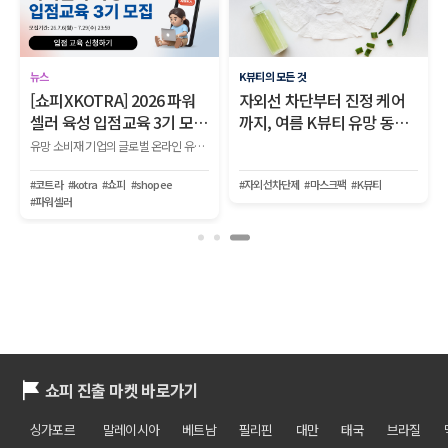
뉴스
K뷰티의 모든 것
[쇼피XKOTRA] 2026 파워
자외선 차단부터 진정 케어
셀러 육성 입점교육 3기 모
까지, 여름 K뷰티 유망 동남
집!
아 마켓 2곳
유망 소비재 기업의 글로벌 온라인 유통망 입점부터 생존, 파워셀러로 성장하는 전 과정을 지원하는 『2026 KOTRA-쇼피 파워셀러 육성사업 1단계 입점교육 2기』를 모집합니다.
#코트라
#kotra
#쇼피
#shopee
#자외선차단제
#마스크팩
#K뷰티
#파워셀러
쇼피 진출 마켓 바로가기
싱가포르
말레이시아
베트남
필리핀
대만
태국
브라질