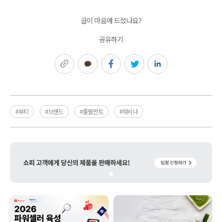
글이 마음에 드셨나요?
공유하기
링크복사
카카오톡
페이스북
트위터
링크드인
#뷰티
#브랜드
#풀필먼트
#웨비나