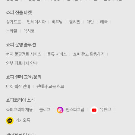
쇼피 진출 마켓
싱가포르
말레이시아
베트남
필리핀
대만
태국
브라질
멕시코
쇼피 운영 솔루션
현지 풀필먼트 서비스
물류 서비스
쇼피 광고 활용하기
외부 파트너사 안내
쇼피 셀러 교육/문의
마켓 확장 안내
판매자 교육 허브
쇼피코리아 소식
쇼피코리아 채용
블로그
인스타그램
유튜브
카카오톡