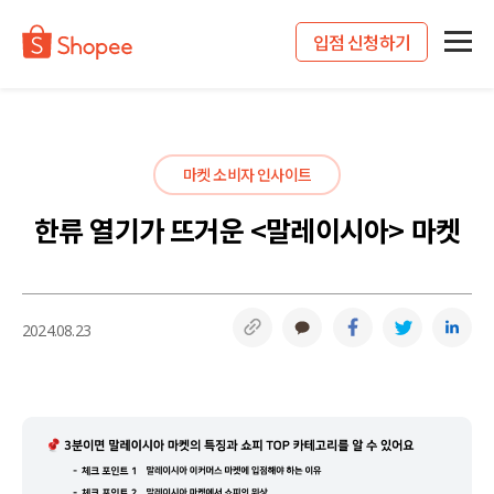
입점 신청하기
마켓 소비자 인사이트
한류 열기가 뜨거운 <말레이시아> 마켓
링크복사
카카오톡
페이스북
트위터
링
2024.08.23