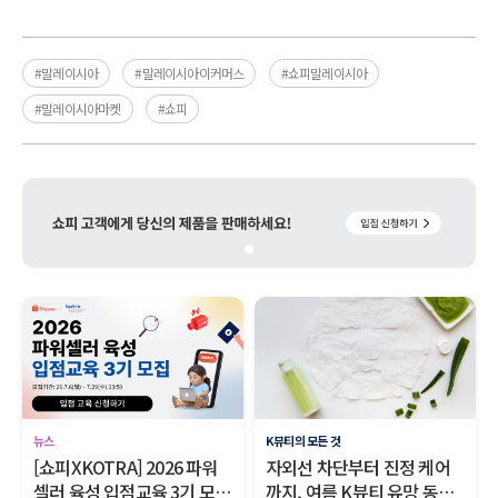
#말레이시아
#말레이시아이커머스
#쇼피말레이시아
#말레이시아마켓
#쇼피
글로벌 셀링 A to Z
쇼피 셀링 A to Z
쇼피 셀러라면 반드시 알아
쇼피 반품·환불 요청, 당황하
야 할, 2026년 7월 글로벌 이
지 않는 대응 가이드