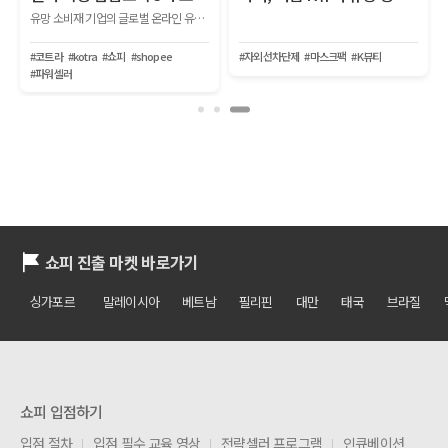
커머스 트렌드
#할랄
#브라질진출
#반품
#환불
#CS
#해외온라인플랫폼활용지원사업
쇼피 진출 마켓 바로가기
싱가포르
말레이시아
베트남
필리핀
대만
태국
브라질
쇼피 입점하기
입점 절차
입점 필수 교육 영상
전략셀러 프로그램
인큐베이션