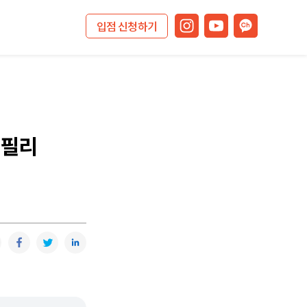
입점 신청하기
<필리
복사
카카오톡
페이스북
트위터
링크드인