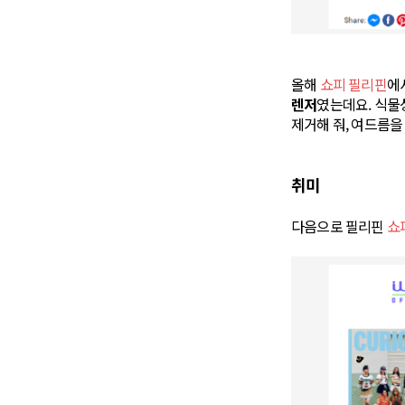
올해
쇼피 필리핀
에
렌저
였는데요. 식물성
제거해 줘, 여드름을
취미
다음으로 필리핀
쇼