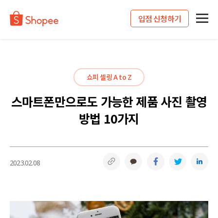
입점 신청하기
쇼피 셀링 A to Z
스마트폰만으로도 가능한 제품 사진 촬영
방법 10가지
링크복사
카카오톡
페이스북
트위터
링
2023.02.08