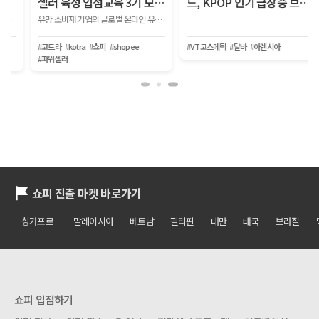
드, KPOP 인기 급상승 브랜
야 할, 2026년 7월 글로벌 이
드
커머스 트렌드
#VT코스메틱
#달바
#아렌시아
#할랄
#브라질진출
#해외온라인플랫폼활용지원사업
쇼피 진출 마켓 바로가기
싱가포르
말레이시아
베트남
필리핀
대만
태국
브라질
쇼피 입점하기