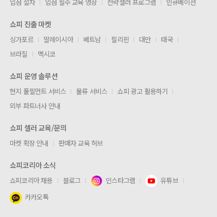
입점 절차
입점 필수 교육 영상
전략셀러 프로그램
인큐베이션
쇼피 진출 마켓
싱가포르
말레이시아
베트남
필리핀
대만
태국
브라질
멕시코
쇼피 운영 솔루션
현지 풀필먼트 서비스
물류 서비스
쇼피 광고 활용하기
외부 파트너사 안내
쇼피 셀러 교육/문의
마켓 확장 안내
판매자 교육 허브
쇼피코리아 소식
쇼피코리아 채용
블로그
인스타그램
유튜브
카카오톡