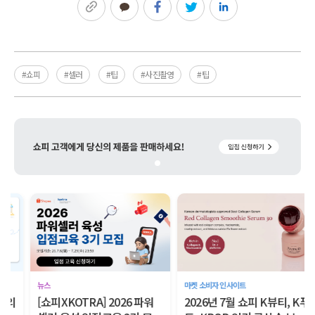
링크복사
카카오톡
페이스북
트위터
링크드인
#쇼피
#셀러
#팁
#사진촬영
#팁
마켓 소비자 인사이트
글로벌 셀링 A to Z
2026년 7월 쇼피 K뷰티, K푸
쇼피 셀러라면 반드시 알아