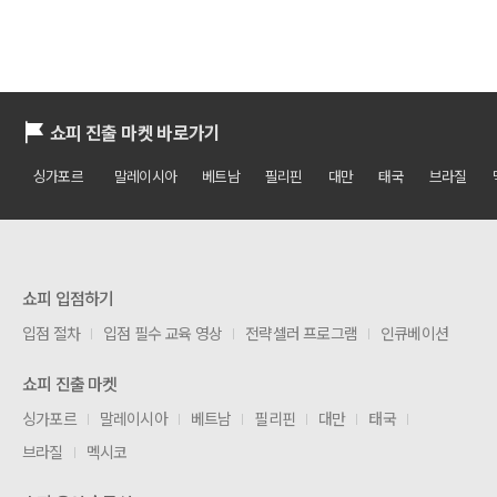
쇼피 진출 마켓 바로가기
싱가포르
말레이시아
베트남
필리핀
대만
태국
브라질
쇼피 입점하기
입점 절차
입점 필수 교육 영상
전략셀러 프로그램
인큐베이션
쇼피 진출 마켓
싱가포르
말레이시아
베트남
필리핀
대만
태국
브라질
멕시코