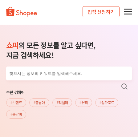
입점 신청하기
쇼피
의 모든 정보를 알고 싶다면,
지금 검색하세요!
추천 검색어
#브랜드
#동남아
#리셀러
#뷰티
#싱가포르
#중남미