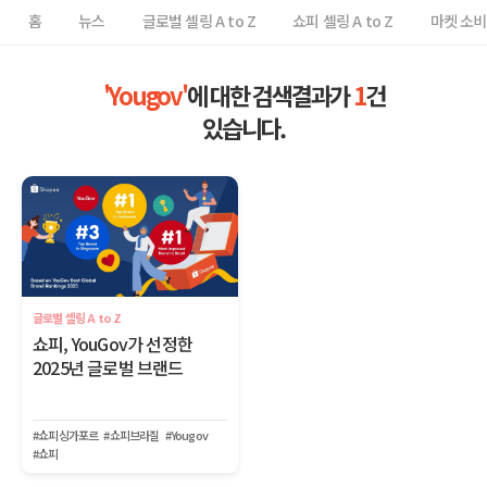
홈
뉴스
글로벌 셀링 A to Z
쇼피 셀링 A to Z
마켓 소
'Yougov'
에 대한 검색결과가
1
건
있습니다.
글로벌 셀링 A to Z
쇼피, YouGov가 선정한
2025년 글로벌 브랜드
#쇼피싱가포르
#쇼피브라질
#Yougov
#쇼피