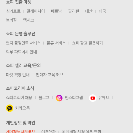
쇼피 진출 마켓
싱가포르
말레이시아
베트남
필리핀
대만
태국
브라질
멕시코
쇼피 운영 솔루션
현지 풀필먼트 서비스
물류 서비스
쇼피 광고 활용하기
외부 파트너사 안내
쇼피 셀러 교육/문의
마켓 확장 안내
판매자 교육 허브
쇼피코리아 소식
쇼피코리아 채용
블로그
인스타그램
유튜브
카카오톡
개인정보 및 약관
개인정보처리방침
이용약관
메인계정 신청 이용 약관