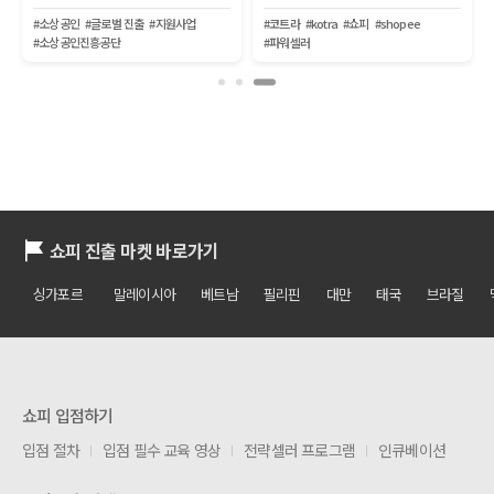
#소상공인
#글로벌 진출
#지원사업
#코트라
#kotra
#쇼피
#shopee
#소상공인진흥공단
#파워셀러
쇼피 진출 마켓 바로가기
싱가포르
말레이시아
베트남
필리핀
대만
태국
브라질
쇼피 입점하기
입점 절차
입점 필수 교육 영상
전략셀러 프로그램
인큐베이션