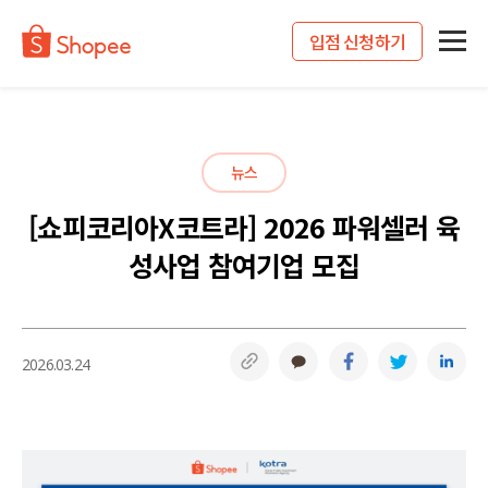
입점 신청하기
뉴스
[쇼피코리아X코트라] 2026 파워셀러 육
성사업 참여기업 모집
링크복사
카카오톡
페이스북
트위터
링
2026.03.24