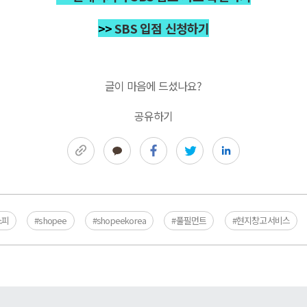
>>
SBS 입점 신청하기
글이 마음에 드셨나요?
공유하기
링크복사
카카오톡
페이스북
트위터
링크드인
쇼피
#shopee
#shopeekorea
#풀필먼트
#현지창고서비스