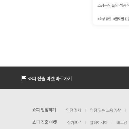
#쇼피SIP
#원스톱크로스보더솔루션
#소상공인
#글로벌 진
쇼피 진출 마켓 바로가기
쇼피 입점하기
입점 절차
입점 필수 교육 영상
쇼피 진출 마켓
싱가포르
말레이시아
베트남