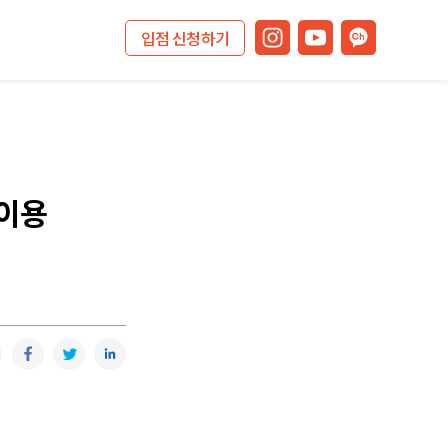
입점 신청하기
 이용
복사
카카오톡
페이스북
트위터
링크드인