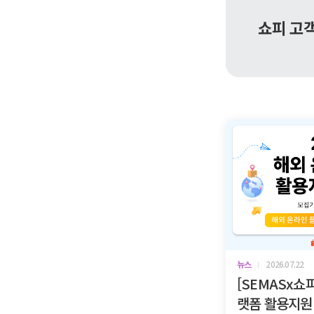
링 A to Z
2026.07.27
뉴스
2026.07.22
톱 신규 마켓 확장, 쇼피 SIP 완벽
[SEMASx쇼피
이드
랫폼 활용지원