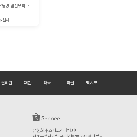
유망 소비재 기업의 글로벌 온라인 유통망 입점부터 생존, 파워셀러로 성장하는 전 과정을 지원하는 『2026 KOTRA-쇼피 파워셀러 육성사업 1단계 입점교육 2기』를 모집합니다.
워셀러
#VT코스메틱
#달바
#아렌시아
필리핀
대만
태국
브라질
멕시코
유한회사 쇼피코리아컴퍼니
서울특별시 강남구 테헤란로 231 센터필드