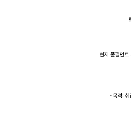
현지 풀필먼트 S
- 목적: 취