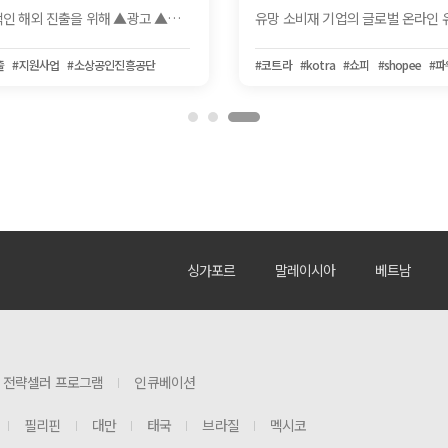
소상공인들의 성공적인 해외 진출을 위해 ▲광고 ▲기획전 ▲전문 컨설팅 ▲리뷰 체험단 ▲O2O 기획전 등 다양한 마케팅 지원 프로그램을 제공하는 사업 참여기업을 모집합니다.
출
#지원사업
#소상공인진흥공단
#코트라
#kotra
#쇼피
#shopee
#파
싱가포르
말레이시아
베트남
전략셀러 프로그램
인큐베이션
필리핀
대만
태국
브라질
멕시코