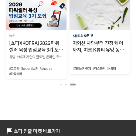
뉴스
K뷰티의 모든 것
[쇼피XKOTRA] 2026 파워
자외선 차단부터 진정 케어
셀러 육성 입점교육 3기 모
까지, 여름 K뷰티 유망 동남
집!
아 마켓 2곳
유망 소비재 기업의 글로벌 온라인 유통망 입점부터 생존, 파워셀러로 성장하는 전 과정을 지원하는 『2026 KOTRA-쇼피 파워셀러 육성사업 1단계 입점교육 2기』를 모집합니다.
#코트라
#kotra
#쇼피
#shopee
#자외선차단제
#마스크팩
#K뷰티
#파워셀러
쇼피 진출 마켓 바로가기