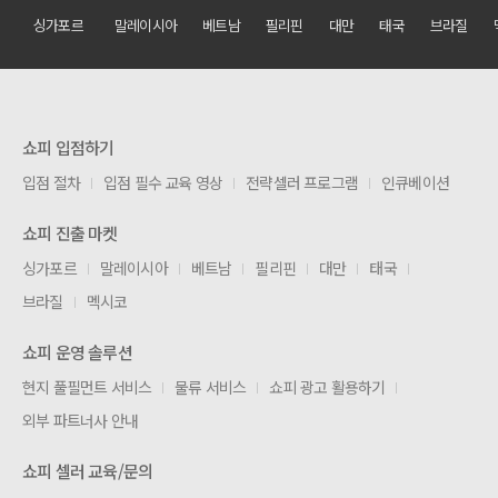
싱가포르
말레이시아
베트남
필리핀
대만
태국
브라질
쇼피 입점하기
입점 절차
입점 필수 교육 영상
전략셀러 프로그램
인큐베이션
쇼피 진출 마켓
싱가포르
말레이시아
베트남
필리핀
대만
태국
브라질
멕시코
쇼피 운영 솔루션
현지 풀필먼트 서비스
물류 서비스
쇼피 광고 활용하기
외부 파트너사 안내
쇼피 셀러 교육/문의