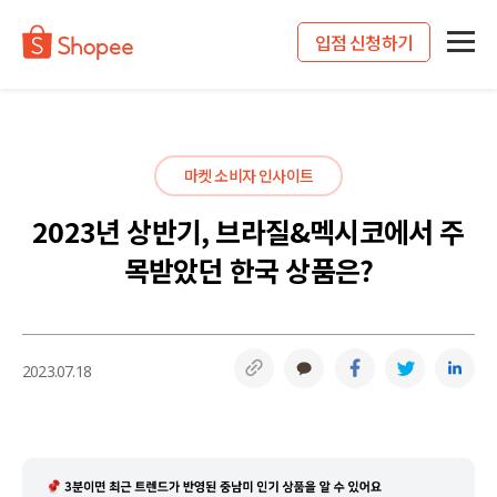
입점 신청하기
마켓 소비자 인사이트
2023년 상반기, 브라질&멕시코에서 주
목받았던 한국 상품은?
링크복사
카카오톡
페이스북
트위터
링
2023.07.18