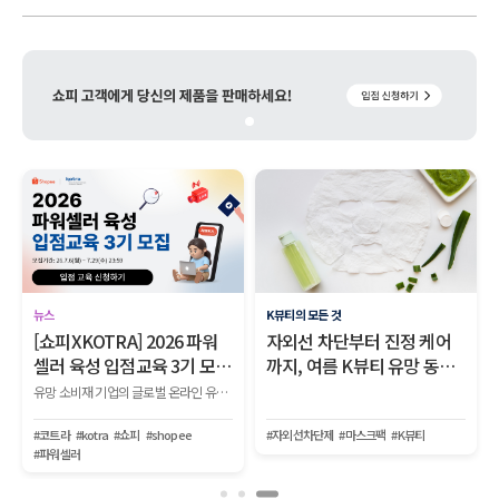
뉴스
K뷰티의 모든 것
[쇼피XKOTRA] 2026 파워
자외선 차단부터 진정 케어
셀러 육성 입점교육 3기 모
까지, 여름 K뷰티 유망 동남
집!
아 마켓 2곳
유망 소비재 기업의 글로벌 온라인 유통망 입점부터 생존, 파워셀러로 성장하는 전 과정을 지원하는 『2026 KOTRA-쇼피 파워셀러 육성사업 1단계 입점교육 2기』를 모집합니다.
#코트라
#kotra
#쇼피
#shopee
#자외선차단제
#마스크팩
#K뷰티
#파워셀러