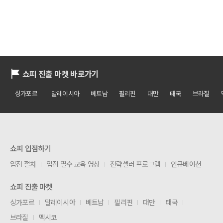
쇼피 진출 마켓 바로가기
싱가포르
말레이시아
베트남
필리핀
대만
태국
브라질
쇼피 입점하기
입점 절차
입점 필수 교육 영상
전략셀러 프로그램
인큐베이션
쇼피 진출 마켓
싱가포르
말레이시아
베트남
필리핀
대만
태국
브라질
멕시코