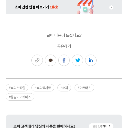
글이 마음에 드셨나요?
공유하기
링크복사
카카오톡
페이스북
트위터
링크드인
#쇼피브라질
#쇼피멕시코
#쇼피
#이커머스
#중남미이커머스