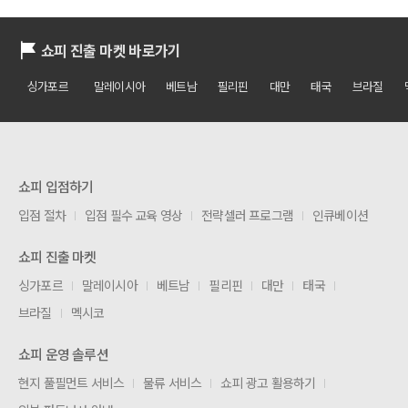
쇼피 진출 마켓 바로가기
싱가포르
말레이시아
베트남
필리핀
대만
태국
브라질
쇼피 입점하기
입점 절차
입점 필수 교육 영상
전략셀러 프로그램
인큐베이션
쇼피 진출 마켓
싱가포르
말레이시아
베트남
필리핀
대만
태국
브라질
멕시코
쇼피 운영 솔루션
현지 풀필먼트 서비스
물류 서비스
쇼피 광고 활용하기